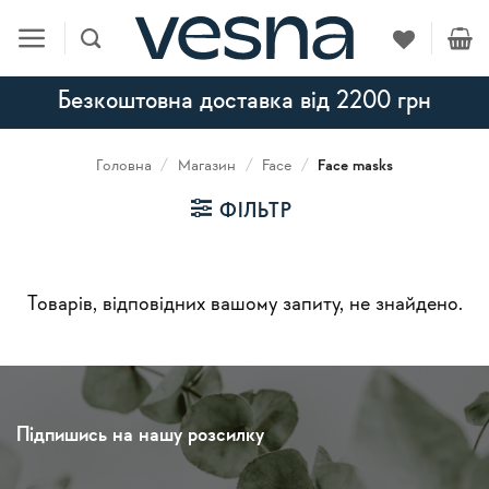
Skip
to
content
Безкоштовна доставка від 2200 грн
Головна
/
Магазин
/
Face
/
Face masks
ФІЛЬТР
Товарів, відповідних вашому запиту, не знайдено.
Підпишись на нашу розсилку