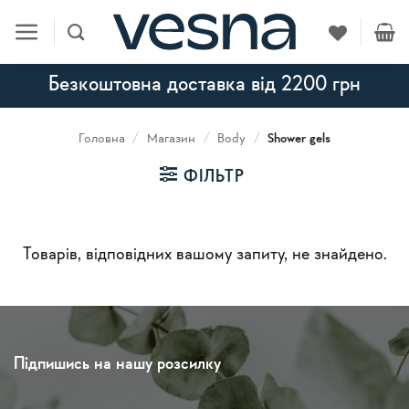
Skip
to
content
Безкоштовна доставка від 2200 грн
Головна
/
Магазин
/
Body
/
Shower gels
ФІЛЬТР
Товарів, відповідних вашому запиту, не знайдено.
Підпишись на нашу розсилку