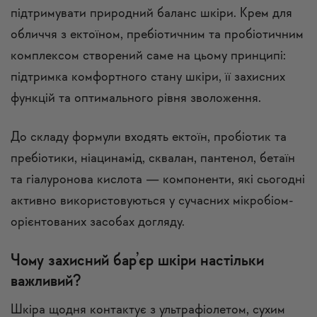
підтримувати природний баланс шкіри. Крем для
обличчя з ектоїном, пребіотичним та пробіотичним
комплексом створений саме на цьому принципі:
підтримка комфортного стану шкіри, її захисних
функцій та оптимального рівня зволоження.
До складу формули входять ектоїн, пробіотик та
пребіотики, ніацинамід, сквалан, пантенол, бетаїн
та гіалуронова кислота — компоненти, які сьогодні
активно використовуються у сучасних мікробіом-
орієнтованих засобах догляду.
Чому захисний бар’єр шкіри настільки
важливий?
Шкіра щодня контактує з ультрафіолетом, сухим