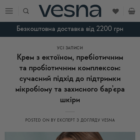
Skip
to
content
Безкоштовна доставка від 2200 грн
УСI ЗАПИСИ
Крем з ектоїном, пребіотичним
та пробіотичним комплексом:
сучасний підхід до підтримки
мікробіому та захисного бар’єра
шкіри
POSTED ON
BY
ЕКСПЕРТ З ДОГЛЯДУ VESNA