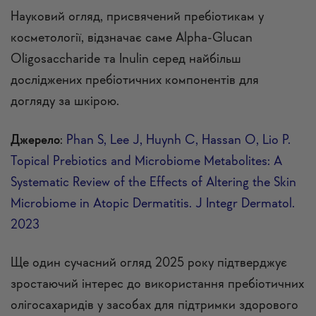
Науковий огляд, присвячений пребіотикам у
косметології, відзначає саме Alpha-Glucan
Oligosaccharide та Inulin серед найбільш
досліджених пребіотичних компонентів для
догляду за шкірою.
Джерело
:
Phan S, Lee J, Huynh C, Hassan O, Lio P.
Topical Prebiotics and Microbiome Metabolites: A
Systematic Review of the Effects of Altering the Skin
Microbiome in Atopic Dermatitis. J Integr Dermatol.
2023
Ще один сучасний огляд 2025 року підтверджує
зростаючий інтерес до використання пребіотичних
олігосахаридів у засобах для підтримки здорового