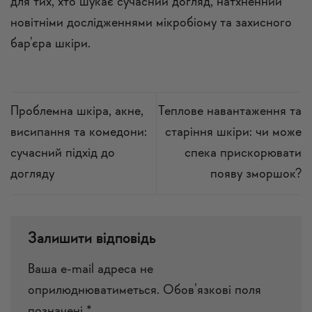
для тих, хто шукає сучасний догляд, натхненний
новітніми дослідженнями мікробіому та захисного
бар’єра шкіри.
Проблемна шкіра, акне,
Теплове навантаження та
висипання та комедони:
старіння шкіри: чи може
сучасний підхід до
спека прискорювати
догляду
появу зморшок?
Залишити відповідь
Ваша e-mail адреса не
оприлюднюватиметься.
Обов’язкові поля
позначені
*