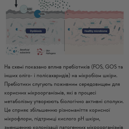
На схемі показано вплив пребіотиків (FOS, GOS та
інших оліго- і полісахаридів) на мікробіом шкіри.
Пребіотики слугують поживним середовищем для
корисних мікроорганізмів, які в процесі
метаболізму утворюють біологічно активні сполуки.
Це сприяє збільшенню різноманіття корисної
мікрофлори, підтримці кислого pH шкіри,
зменшенню колонізації патогенних мікроорганізмів