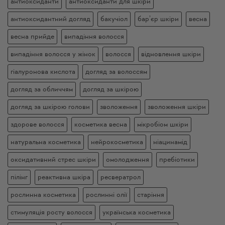
антиоксиданти
антиоксиданти для шкіри
антиоксидантний догляд
бакучіол
бар’єр шкіри
весна
весна прийде
випадіння волосся
випадіння волосся у жінок
волосся
відновлення шкіри
гіалуронова кислота
догляд за волоссям
догляд за обличчям
догляд за шкірою
догляд за шкірою голови
зволоження
зволоження шкіри
здорове волосся
косметика весна
мікробіом шкіри
натуральна косметика
нейрокосметика
ніацинамід
оксидативний стрес шкіри
омолодження
пребіотики
пілінг
реактивна шкіра
ресвератрол
рослинна косметика
рослинні олії
старіння
стимуляція росту волосся
українська косметика