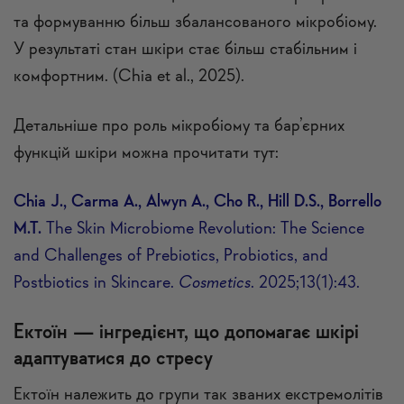
та формуванню більш збалансованого мікробіому.
У результаті стан шкіри стає більш стабільним і
комфортним. (Chia et al., 2025).
Детальніше про роль мікробіому та бар’єрних
функцій шкіри можна прочитати тут:
Chia J., Carma A., Alwyn A., Cho R., Hill D.S., Borrello
M.T.
The Skin Microbiome Revolution: The Science
and Challenges of Prebiotics, Probiotics, and
Postbiotics in Skincare.
Cosmetics
. 2025;13(1):43.
Ектоїн — інгредієнт, що допомагає шкірі
адаптуватися до стресу
Ектоїн належить до групи так званих екстремолітів