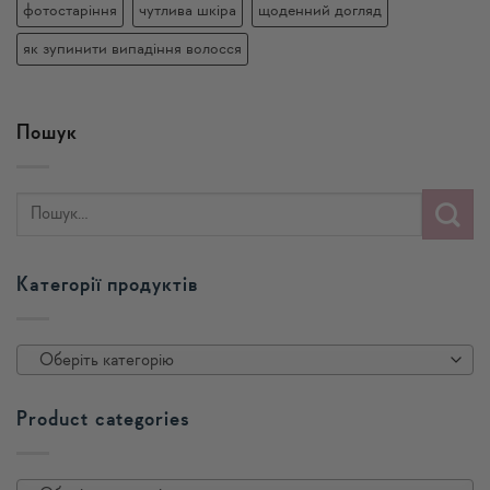
фотостаріння
чутлива шкіра
щоденний догляд
як зупинити випадіння волосся
Пошук
Категорії продуктів
Оберіть категорію
Product categories