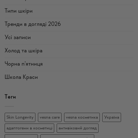
Типи шкіри
Тренди в догляді 2026
Усi записи
Холод та шкіра
Чорна п'ятниця
Школа Краси
Теги
Skin Longevity
vesna care
vesna косметика
Україна
адаптогени в косметиці
антивіковий догляд