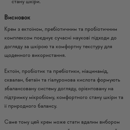
стану шкіри.
Висновок
Крем з ектоїном, пребіотичним та пробіотичним
комплексом поєднує сучасні наукові підходи до
догляду за шкірою та комфортну текстуру для
щоденного використання.
Ектоїн, пробіотик та пребіотики, ніацинамід,
сквалан, бетаїн та гіалуронова кислота формують
збалансовану систему догляду, орієнтовану на
підтримку мікробіому, комфортного стану шкіри та
її природного балансу.
Саме тому цей крем може стати вдалим вибором