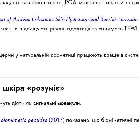
дається з амінокислот, PCA, молочної кислоти та глі
n of Actives Enhances Skin Hydration and Barrier Function
значно підвищують рівень гідратації та знижують TEWL
іцерин у натуральній косметиці працюють
краще в систе
і шкіра «розуміє»
жуть діяти як
сигнальні молекули
.
 biomimetic peptides
(2017)
показано, що біоміметичні п