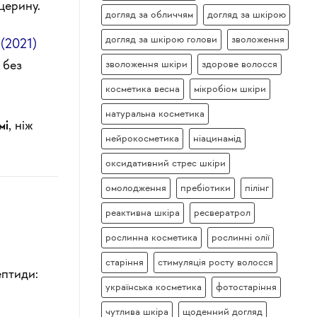
церину.
догляд за обличчям
догляд за шкірою
догляд за шкірою голови
зволоження
(2021)
зволоження шкіри
здорове волосся
 без
косметика весна
мікробіом шкіри
натуральна косметика
мі
, ніж
нейрокосметика
ніацинамід
оксидативний стрес шкіри
омолодження
пребіотики
пілінг
реактивна шкіра
ресвератрол
рослинна косметика
рослинні олії
старіння
стимуляція росту волосся
ептиди:
українська косметика
фотостаріння
чутлива шкіра
щоденний догляд