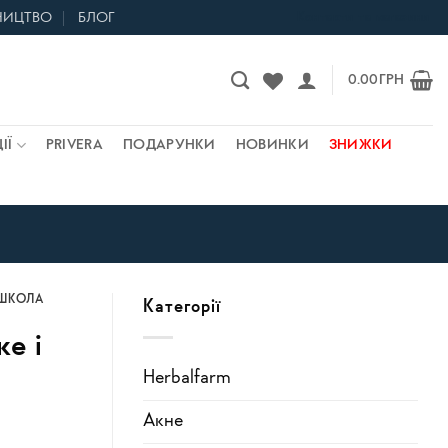
НИЦТВО
БЛОГ
Контакти та магазини
0.00
ГРН
ІЇ
PRIVERA
ПОДАРУНКИ
НОВИНКИ
ЗНИЖКИ
ШКОЛА
Категорії
е і
Herbalfarm
Акне