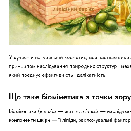
У сучасній натуральній косметиці все частіше вик
принципом наслідування природних структур і меха
який поєднує ефективність і делікатність.
Що таке біоміметика з точки зор
Біоміметика (від
bios
— життя,
mimesis
— наслідуван
компоненти шкіри
— її ліпіди, зволожувальні фактор