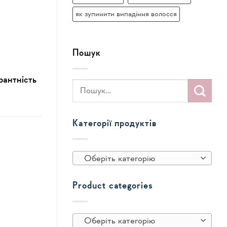
як зупинити випадіння волосся
Пошук
рантність
Категорії продуктів
Оберіть категорію
Product categories
Оберіть категорію