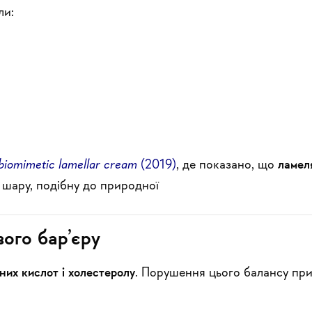
ли:
 biomimetic lamellar cream
(2019)
, де показано, що
ламел
 шару, подібну до природної
вого бар’єру
рних кислот і холестеролу
. Порушення цього балансу пр