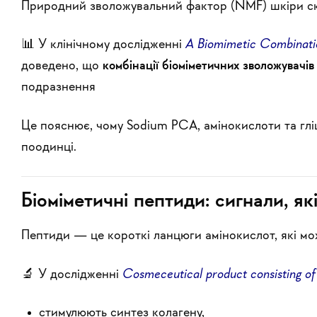
Природний зволожувальний фактор (NMF) шкіри скла
📊 У клінічному дослідженні
A Biomimetic Combinatio
доведено, що
комбінації біоміметичних зволожувачів
подразнення
Це пояснює, чому Sodium PCA, амінокислоти та гл
поодинці.
Біоміметичні пептиди: сигнали, як
Пептиди — це короткі ланцюги амінокислот, які мо
🔬 У дослідженні
Cosmeceutical product consisting of
стимулюють синтез колагену,