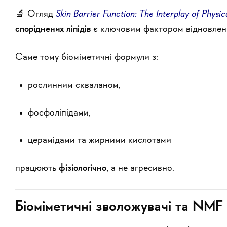
🔬 Огляд
Skin Barrier Function: The Interplay of Physi
споріднених ліпідів
є ключовим фактором відновлен
Саме тому біоміметичні формули з:
рослинним скваланом,
фосфоліпідами,
церамідами та жирними кислотами
працюють
фізіологічно
, а не агресивно.
Біоміметичні зволожувачі та NMF