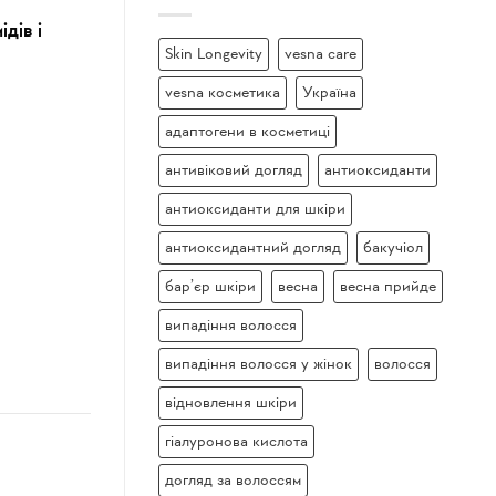
дів і
Skin Longevity
vesna care
vesna косметика
Україна
адаптогени в косметиці
антивіковий догляд
антиоксиданти
антиоксиданти для шкіри
антиоксидантний догляд
бакучіол
бар’єр шкіри
весна
весна прийде
випадіння волосся
випадіння волосся у жінок
волосся
відновлення шкіри
гіалуронова кислота
догляд за волоссям