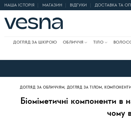
Skip
НАША ІСТОРІЯ
МАГАЗИН
ВІДГУКИ
ДОСТАВКА ТА О
to
content
ДОГЛЯД ЗА ШКІРОЮ
ОБЛИЧЧЯ
ТІЛО
ВОЛОС
ДОГЛЯД ЗА ОБЛИЧЧЯМ
,
ДОГЛЯД ЗА ТІЛОМ
,
КОМПОНЕНТИ
Біоміметичні компоненти в н
чому 