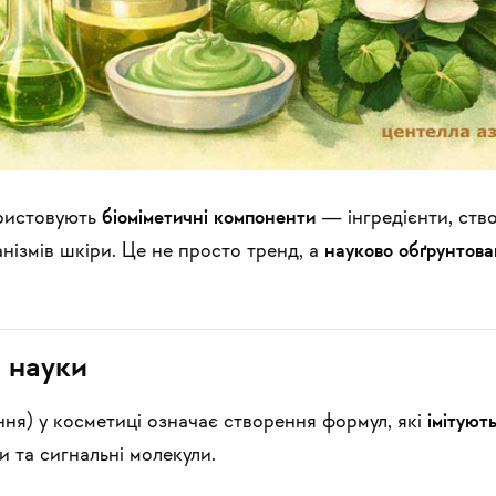
ористовують
біоміметичні компоненти
— інгредієнти, ство
нізмів шкіри. Це не просто тренд, а
науково обґрунтова
у науки
ня) у косметиці означає створення формул, які
імітуют
и та сигнальні молекули.