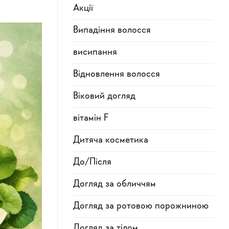
Акції
Випадіння волосся
висипання
Відновлення волосся
Віковий догляд
вітамін F
Дитяча косметика
До/Після
Догляд за обличчям
Догляд за ротовою порожниною
Догляд за тілом