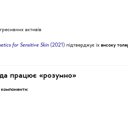
гресивних активів
tics for Sensitive Skin
(2021)
підтверджує їх
високу толе
ода працює «розумно»
і компоненти
: