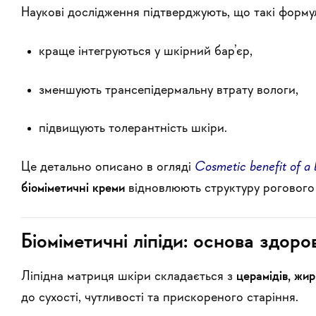
Наукові дослідження підтверджують, що такі форму
краще інтегруються у шкірний бар’єр,
зменшують трансепідермальну втрату вологи,
підвищують толерантність шкіри.
Це детально описано в огляді
Cosmetic benefit of a
біоміметичні креми
відновлюють структуру рогового
Біоміметичні ліпіди: основа здоро
Ліпідна матриця шкіри складається з
церамідів, жи
до сухості, чутливості та прискореного старіння.