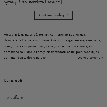
рутину. Літо: легкість і захист […]
Continue reading
→
Posted in
Догляд за обличчям
,
Компоненти косметики
,
Натуральна Косметика
,
Школа Краси
|
Tagged
весна
,
зима
,
літо
,
осінь
,
сезонний догляд
,
як доглядати за шкірою взимку
,
як
доглядати за шкірою влітку
,
як доглядати за шкірою восени
,
як
доглядати за шкірою на весні
Leave a comment
Категорії
Herbalfarm