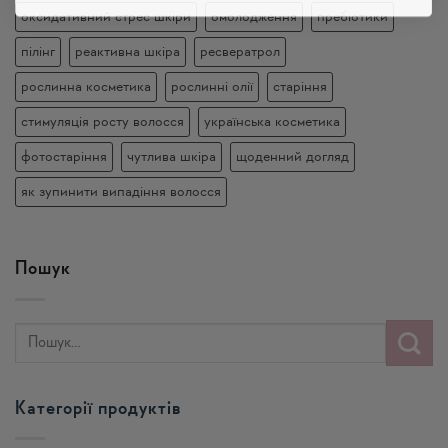
оксидативний стрес шкіри
омолодження
пребіотики
пілінг
реактивна шкіра
ресвератрол
рослинна косметика
рослинні олії
старіння
стимуляція росту волосся
українська косметика
фотостаріння
чутлива шкіра
щоденний догляд
як зупинити випадіння волосся
Пошук
Категорії продуктів