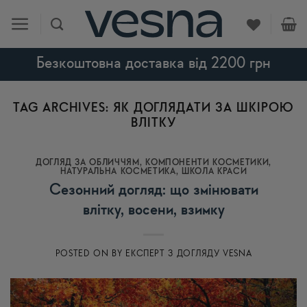
Skip
to
content
Безкоштовна доставка від 2200 грн
TAG ARCHIVES:
ЯК ДОГЛЯДАТИ ЗА ШКІРОЮ
ВЛІТКУ
ДОГЛЯД ЗА ОБЛИЧЧЯМ
,
КОМПОНЕНТИ КОСМЕТИКИ
,
НАТУРАЛЬНА КОСМЕТИКА
,
ШКОЛА КРАСИ
Сезонний догляд: що змінювати
влітку, восени, взимку
POSTED ON
BY
ЕКСПЕРТ З ДОГЛЯДУ VESNA