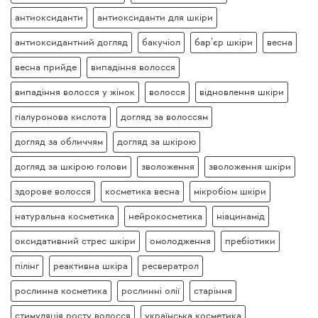
антиоксиданти
антиоксиданти для шкіри
антиоксидантний догляд
бакучіол
бар’єр шкіри
весна
весна прийде
випадіння волосся
випадіння волосся у жінок
волосся
відновлення шкіри
гіалуронова кислота
догляд за волоссям
догляд за обличчям
догляд за шкірою
догляд за шкірою голови
зволоження
зволоження шкіри
здорове волосся
косметика весна
мікробіом шкіри
натуральна косметика
нейрокосметика
ніацинамід
оксидативний стрес шкіри
омолодження
пребіотики
пілінг
реактивна шкіра
ресвератрол
рослинна косметика
рослинні олії
старіння
стимуляція росту волосся
українська косметика