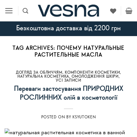
Skip
to
content
Безкоштовна доставка від 2200 грн
TAG ARCHIVES:
ПОЧЕМУ НАТУРАЛЬНЫЕ
РАСТИТЕЛЬНЫЕ МАСЛА
ДОГЛЯД ЗА ОБЛИЧЧЯМ
,
КОМПОНЕНТИ КОСМЕТИКИ
,
НАТУРАЛЬНА КОСМЕТИКА
,
ОМОЛОДЖЕННЯ ШКІРИ
,
УСI ЗАПИСИ
Переваги застосування ПРИРОДНИХ
РОСЛИННИХ олій в косметології
POSTED ON
BY
KSYUTOKEN