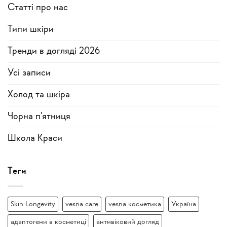
Статті про нас
Типи шкіри
Тренди в догляді 2026
Усi записи
Холод та шкіра
Чорна п'ятниця
Школа Краси
Теги
Skin Longevity
vesna care
vesna косметика
Україна
адаптогени в косметиці
антивіковий догляд