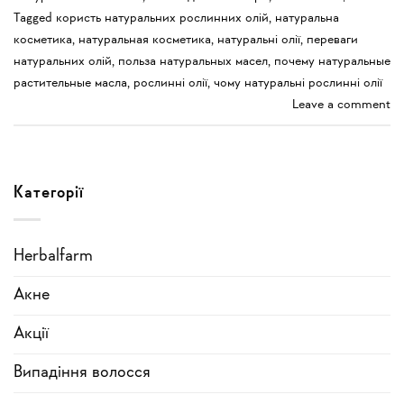
Tagged
користь натуральних рослинних олій
,
натуральна
косметика
,
натуральная косметика
,
натуральні олії
,
переваги
натуральних олій
,
польза натуральных масел
,
почему натуральные
растительные масла
,
рослинні олії
,
чому натуральні рослинні олії
Leave a comment
Категорії
Herbalfarm
Акне
Акції
Випадіння волосся