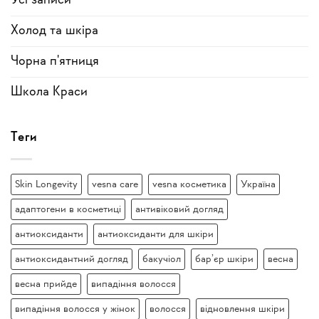
Усi записи
Холод та шкіра
Чорна п'ятниця
Школа Краси
Теги
Skin Longevity
vesna care
vesna косметика
Україна
адаптогени в косметиці
антивіковий догляд
антиоксиданти
антиоксиданти для шкіри
антиоксидантний догляд
бакучіол
бар’єр шкіри
весна
весна прийде
випадіння волосся
випадіння волосся у жінок
волосся
відновлення шкіри