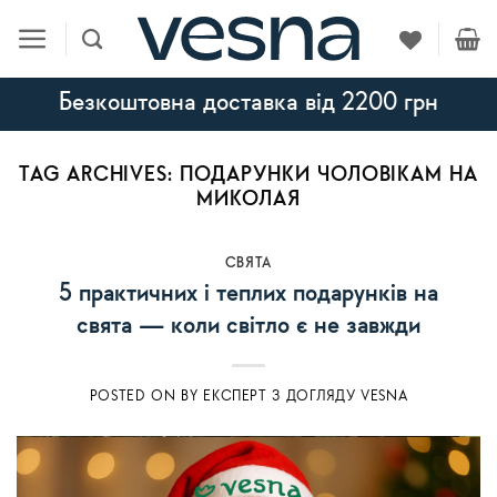
Skip
to
content
Безкоштовна доставка від 2200 грн
TAG ARCHIVES:
ПОДАРУНКИ ЧОЛОВІКАМ НА
МИКОЛАЯ
СВЯТА
5 практичних і теплих подарунків на
свята — коли світло є не завжди
POSTED ON
BY
ЕКСПЕРТ З ДОГЛЯДУ VESNA