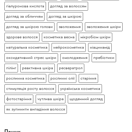
гіалуронова кислота
догляд за волоссям
догляд за обличчям
догляд за шкірою
догляд за шкірою голови
зволоження
зволоження шкіри
здорове волосся
косметика весна
мікробіом шкіри
натуральна косметика
нейрокосметика
ніацинамід
оксидативний стрес шкіри
омолодження
пребіотики
пілінг
реактивна шкіра
ресвератрол
рослинна косметика
рослинні олії
старіння
стимуляція росту волосся
українська косметика
фотостаріння
чутлива шкіра
щоденний догляд
як зупинити випадіння волосся