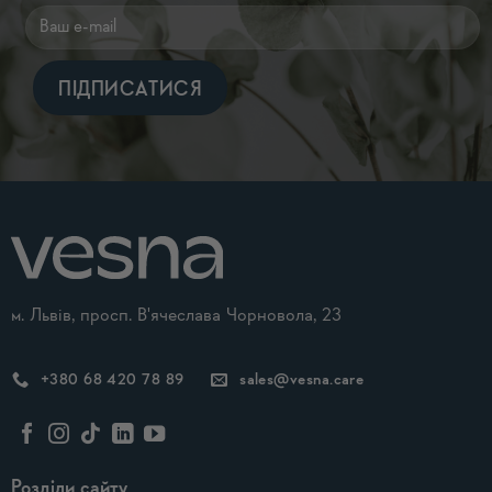
Alternative:
м. Львів, просп. В'ячеслава Чорновола, 23
+380 68 420 78 89
sales@vesna.care
Розділи сайту