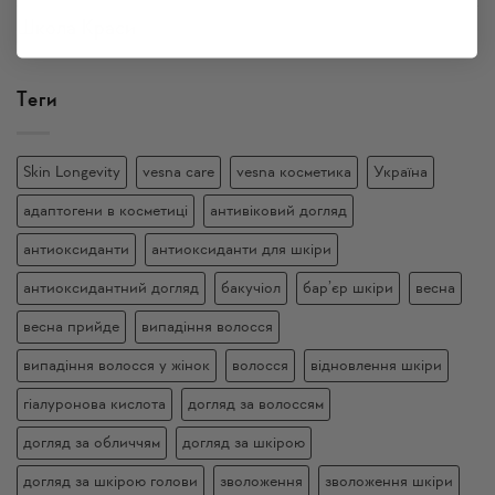
Школа Краси
Теги
Skin Longevity
vesna care
vesna косметика
Україна
адаптогени в косметиці
антивіковий догляд
антиоксиданти
антиоксиданти для шкіри
антиоксидантний догляд
бакучіол
бар’єр шкіри
весна
весна прийде
випадіння волосся
випадіння волосся у жінок
волосся
відновлення шкіри
гіалуронова кислота
догляд за волоссям
догляд за обличчям
догляд за шкірою
догляд за шкірою голови
зволоження
зволоження шкіри