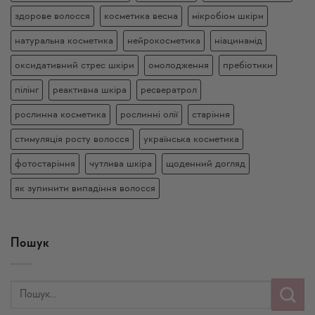
здорове волосся
косметика весна
мікробіом шкіри
натуральна косметика
нейрокосметика
ніацинамід
оксидативний стрес шкіри
омолодження
пребіотики
пілінг
реактивна шкіра
ресвератрол
рослинна косметика
рослинні олії
старіння
стимуляція росту волосся
українська косметика
фотостаріння
чутлива шкіра
щоденний догляд
як зупинити випадіння волосся
Пошук