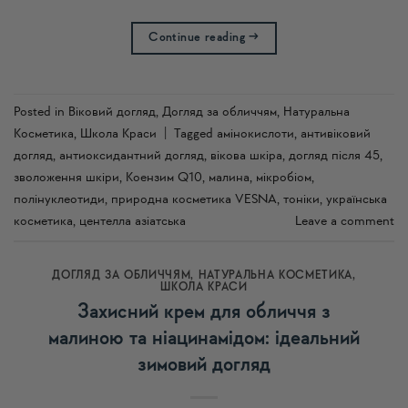
Continue reading
→
Posted in
Віковий догляд
,
Догляд за обличчям
,
Натуральна
Косметика
,
Школа Краси
|
Tagged
амінокислоти
,
антивіковий
догляд
,
антиоксидантний догляд
,
вікова шкіра
,
догляд після 45
,
зволоження шкіри
,
Коензим Q10
,
малина
,
мікробіом
,
полінуклеотиди
,
природна косметика VESNA
,
тоніки
,
українська
косметика
,
центелла азіатська
Leave a comment
ДОГЛЯД ЗА ОБЛИЧЧЯМ
,
НАТУРАЛЬНА КОСМЕТИКА
,
ШКОЛА КРАСИ
Захисний крем для обличчя з
малиною та ніацинамідом: ідеальний
зимовий догляд