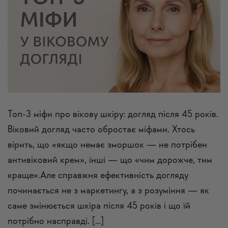
Топ-3 міфи про вікову шкіру: догляд після 45 років.
Віковий догляд часто обростає міфами. Хтось
вірить, що «якщо немає зморшок — не потрібен
антивіковий крем», інші — що «чим дорожче, тим
краще».Але справжня ефективність догляду
починається не з маркетингу, а з розуміння — як
саме змінюється шкіра після 45 років і що їй
потрібно насправді. […]