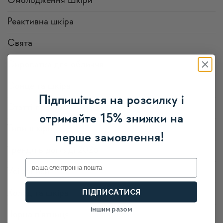
Омолодження Шкіри
Реактивна шкіра
Свята
Сироватка для обличчя
Сонце та шкіра
Підпишіться на розсилку і
Статті про нас
отримайте 15% знижки на
Типи шкіри
перше замовлення!
Тренди в догляді 2026
Email
Усi записи
ПІДПИСАТИСЯ
Холод та шкіра
іншим разом
Чорна п'ятниця