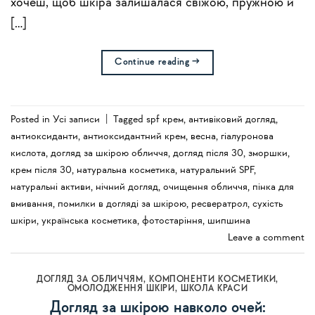
хочеш, щоб шкіра залишалася свіжою, пружною й
[…]
Continue reading
→
Posted in
Усi записи
|
Tagged
spf крем
,
антивіковий догляд
,
антиоксиданти
,
антиоксидантний крем
,
весна
,
гіалуронова
кислота
,
догляд за шкірою обличчя
,
догляд після 30
,
зморшки
,
крем після 30
,
натуральна косметика
,
натуральний SPF
,
натуральні активи
,
нічний догляд
,
очищення обличчя
,
пінка для
вмивання
,
помилки в догляді за шкірою
,
ресвератрол
,
сухість
шкіри
,
українська косметика
,
фотостаріння
,
шипшина
Leave a comment
ДОГЛЯД ЗА ОБЛИЧЧЯМ
,
КОМПОНЕНТИ КОСМЕТИКИ
,
ОМОЛОДЖЕННЯ ШКІРИ
,
ШКОЛА КРАСИ
Догляд за шкірою навколо очей: