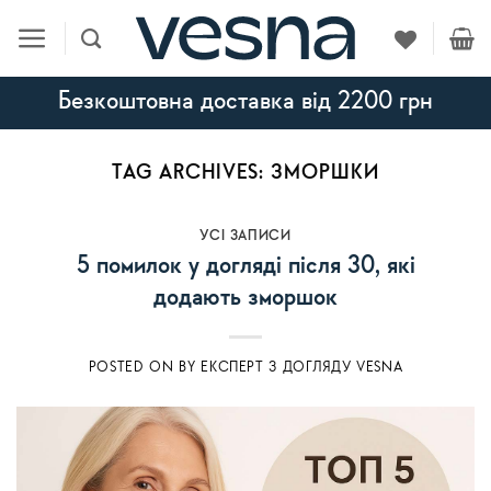
Skip
to
content
Безкоштовна доставка від 2200 грн
TAG ARCHIVES:
ЗМОРШКИ
УСI ЗАПИСИ
5 помилок у догляді після 30, які
додають зморшок
POSTED ON
BY
ЕКСПЕРТ З ДОГЛЯДУ VESNA