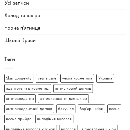
Усi записи
Холод та шкіра
Чорна п'ятниця
Школа Краси
Теги
Skin Longevity
vesna care
vesna косметика
Україна
адаптогени в косметиці
антивіковий догляд
антиоксиданти
антиоксиданти для шкіри
антиоксидантний догляд
бакучіол
бар’єр шкіри
весна
весна прийде
випадіння волосся
випадіння волосся у жінок
волосся
відновлення шкіри