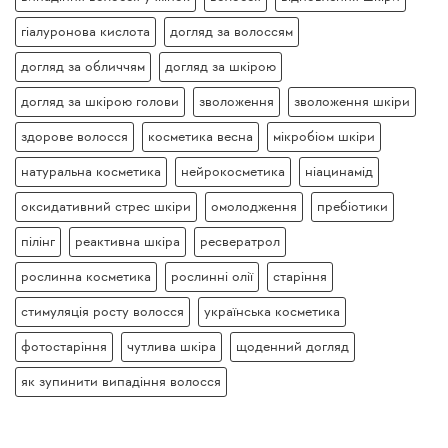
гіалуронова кислота
догляд за волоссям
догляд за обличчям
догляд за шкірою
догляд за шкірою голови
зволоження
зволоження шкіри
здорове волосся
косметика весна
мікробіом шкіри
натуральна косметика
нейрокосметика
ніацинамід
оксидативний стрес шкіри
омолодження
пребіотики
пілінг
реактивна шкіра
ресвератрол
рослинна косметика
рослинні олії
старіння
стимуляція росту волосся
українська косметика
фотостаріння
чутлива шкіра
щоденний догляд
як зупинити випадіння волосся