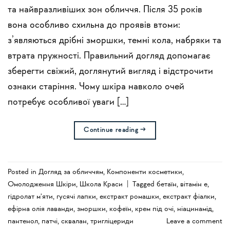
та найвразливіших зон обличчя. Після 35 років
вона особливо схильна до проявів втоми:
з’являються дрібні зморшки, темні кола, набряки та
втрата пружності. Правильний догляд допомагає
зберегти свіжий, доглянутий вигляд і відстрочити
ознаки старіння. Чому шкіра навколо очей
потребує особливої уваги […]
Continue reading
→
Posted in
Догляд за обличчям
,
Компоненти косметики
,
Омолодження Шкіри
,
Школа Краси
|
Tagged
бетаїн
,
вітамін е
,
гідролат м'яти
,
гусячі лапки
,
екстракт ромашки
,
екстракт фіалки
,
ефірна олія лаванди
,
зморшки
,
кофеїн
,
крем під очі
,
ніацинамід
,
пантенол
,
патчі
,
сквалан
,
тригліцериди
Leave a comment