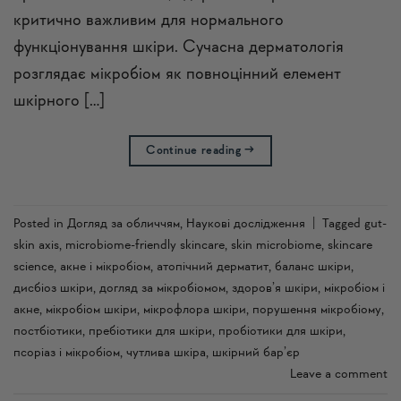
критично важливим для нормального
функціонування шкіри. Сучасна дерматологія
розглядає мікробіом як повноцінний елемент
шкірного […]
Continue reading
→
Posted in
Догляд за обличчям
,
Наукові дослідження
|
Tagged
gut-
skin axis
,
microbiome-friendly skincare
,
skin microbiome
,
skincare
science
,
акне і мікробіом
,
атопічний дерматит
,
баланс шкіри
,
дисбіоз шкіри
,
догляд за мікробіомом
,
здоров’я шкіри
,
мікробіом і
акне
,
мікробіом шкіри
,
мікрофлора шкіри
,
порушення мікробіому
,
постбіотики
,
пребіотики для шкіри
,
пробіотики для шкіри
,
псоріаз і мікробіом
,
чутлива шкіра
,
шкірний бар’єр
Leave a comment