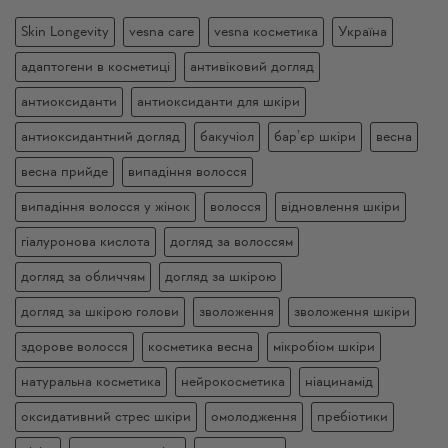
Skin Longevity
vesna care
vesna косметика
Україна
адаптогени в косметиці
антивіковий догляд
антиоксиданти
антиоксиданти для шкіри
антиоксидантний догляд
бакучіол
бар’єр шкіри
весна
весна прийде
випадіння волосся
випадіння волосся у жінок
волосся
відновлення шкіри
гіалуронова кислота
догляд за волоссям
догляд за обличчям
догляд за шкірою
догляд за шкірою голови
зволоження
зволоження шкіри
здорове волосся
косметика весна
мікробіом шкіри
натуральна косметика
нейрокосметика
ніацинамід
оксидативний стрес шкіри
омолодження
пребіотики