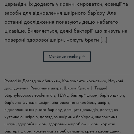
цераміди. Їх додають у креми, сироватки, есенції та
засоби для відновлення шкірного бар’єру. Але
останні дослідження показують дещо набагато
цікавіше. Виявляється, деякі бактерії, що живуть на
поверхні здорової шкіри, можуть брати […]
Continue reading
→
Posted in
Догляд за обличчям
,
Компоненти косметики
,
Наукові
дослідження
,
Реактивна шкіра
,
Школа Краси
|
Tagged
Staphylococcus epidermidis
,
TEWL
,
бактерії шкіри
,
бар’єр шкіри
,
бар’єрна функція шкіри
,
відновлення мікробіому шкіри
,
відновлення шкірного бар’єру
,
дефіцит церамідів
,
догляд за
чутливою шкірою
,
догляд за шкірним бар'єром
,
зволоження
шкіри
,
здоров’я шкіри
,
здоровий мікробіом шкіри
,
корисні
бактерії шкіри
,
косметика з пребіотиками
,
крем з церамідами
,