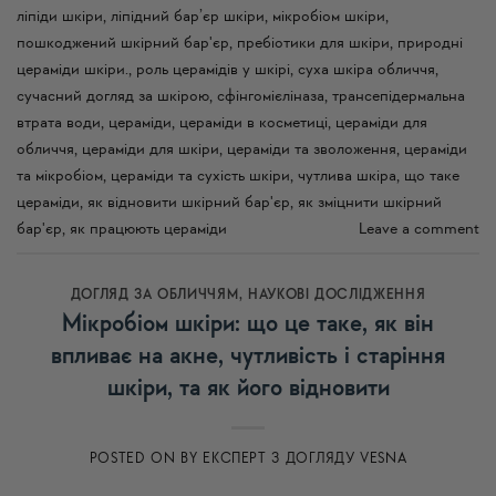
ліпіди шкіри
,
ліпідний бар’єр шкіри
,
мікробіом шкіри
,
пошкоджений шкірний бар'єр
,
пребіотики для шкіри
,
природні
цераміди шкіри.
,
роль церамідів у шкірі
,
суха шкіра обличчя
,
сучасний догляд за шкірою
,
сфінгомієліназа
,
трансепідермальна
втрата води
,
цераміди
,
цераміди в косметиці
,
цераміди для
обличчя
,
цераміди для шкіри
,
цераміди та зволоження
,
цераміди
та мікробіом
,
цераміди та сухість шкіри
,
чутлива шкіра
,
що таке
цераміди
,
як відновити шкірний бар'єр
,
як зміцнити шкірний
бар'єр
,
як працюють цераміди
Leave a comment
ДОГЛЯД ЗА ОБЛИЧЧЯМ
,
НАУКОВІ ДОСЛІДЖЕННЯ
Мікробіом шкіри: що це таке, як він
впливає на акне, чутливість і старіння
шкіри, та як його відновити
POSTED ON
BY
ЕКСПЕРТ З ДОГЛЯДУ VESNA