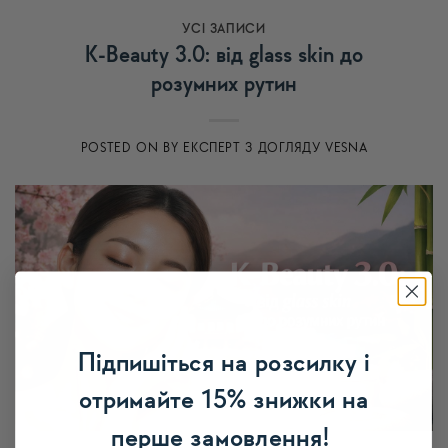
УСI ЗАПИСИ
K-Beauty 3.0: від glass skin до
розумних рутин
POSTED ON
BY
ЕКСПЕРТ З ДОГЛЯДУ VESNA
Підпишіться на розсилку і
отримайте 15% знижки на
перше замовлення!