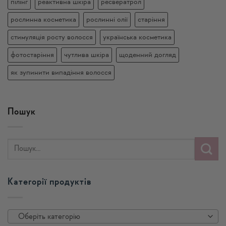
пілінг
реактивна шкіра
ресвератрол
рослинна косметика
рослинні олії
старіння
стимуляція росту волосся
українська косметика
фотостаріння
чутлива шкіра
щоденний догляд
як зупинити випадіння волосся
Пошук
Категорії продуктів
Оберіть категорію