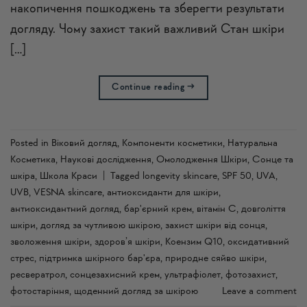
накопичення пошкоджень та зберегти результати
догляду. Чому захист такий важливий Стан шкіри
[…]
Continue reading
→
Posted in
Віковий догляд
,
Компоненти косметики
,
Натуральна
Косметика
,
Наукові дослідження
,
Омолодження Шкіри
,
Сонце та
шкіра
,
Школа Краси
|
Tagged
longevity skincare
,
SPF 50
,
UVA
,
UVB
,
VESNA skincare
,
антиоксиданти для шкіри
,
антиоксидантний догляд
,
бар'єрний крем
,
вітамін С
,
довголіття
шкіри
,
догляд за чутливою шкірою
,
захист шкіри від сонця
,
зволоження шкіри
,
здоров’я шкіри
,
Коензим Q10
,
оксидативний
стрес
,
підтримка шкірного бар'єра
,
природне сяйво шкіри
,
ресвератрол
,
сонцезахисний крем
,
ультрафіолет
,
фотозахист
,
фотостаріння
,
щоденний догляд за шкірою
Leave a comment