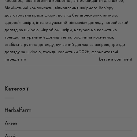
косметиці
,
адаптогени в косметиці
,
антиоксиданти для шкіри
,
біоміметичні компоненти
,
відновлення шкірного бар’єру
,
довготривала краса шкіри
,
догляд без агресивних активів
,
здоров’я шкіри
,
інтелектуальний мінімалізм догляду
,
корейський
догляд за шкірою
,
мікробіом шкіри
,
натуральна косметика
тренди
,
натуральний догляд vesna
,
рослинна косметика
,
стабільна рутина догляду
,
сучасний догляд за шкірою
,
тренди
догляду за шкірою
,
тренди косметики 2026
,
ферментовані
інгредієнти
Leave a comment
Категорії
Herbalfarm
Акне
Акції