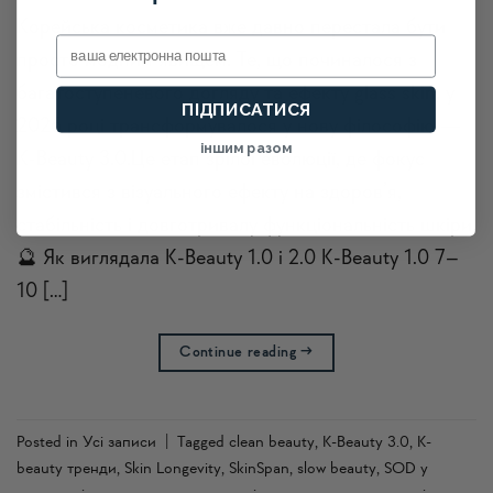
Корейська косметика вже давно перестала бути
Email
просто модним явищем. Те, що починалося з
багатоступеневого догляду та ефекту glass skin, у
ПІДПИСАТИСЯ
2026 році трансформувалося у нову філософію —
іншим разом
K-Beauty 3.0.Це етап зрілої еволюції, де фокус
змістився з візуального ефекту на здоров’я,
стабільність і довготривалу функціональність шкіри.
🔮 Як виглядала K-Beauty 1.0 і 2.0 K-Beauty 1.0 7–
10 […]
Continue reading
→
Posted in
Усi записи
|
Tagged
clean beauty
,
K-Beauty 3.0
,
K-
beauty тренди
,
Skin Longevity
,
SkinSpan
,
slow beauty
,
SOD у