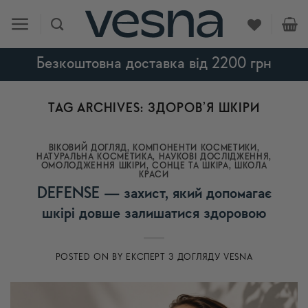
Skip
to
content
Безкоштовна доставка від 2200 грн
TAG ARCHIVES:
ЗДОРОВ’Я ШКІРИ
ВІКОВИЙ ДОГЛЯД
,
КОМПОНЕНТИ КОСМЕТИКИ
,
НАТУРАЛЬНА КОСМЕТИКА
,
НАУКОВІ ДОСЛІДЖЕННЯ
,
ОМОЛОДЖЕННЯ ШКІРИ
,
СОНЦЕ ТА ШКІРА
,
ШКОЛА
КРАСИ
DEFENSE — захист, який допомагає
шкірі довше залишатися здоровою
POSTED ON
BY
ЕКСПЕРТ З ДОГЛЯДУ VESNA