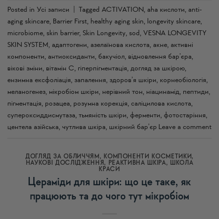
Posted in
Усi записи
|
Tagged
ACTIVATION
,
aha кислоти
,
anti-
aging skincare
,
Barrier First
,
healthy aging skin
,
longevity skincare
,
microbiome
,
skin barrier
,
Skin Longevity
,
sod
,
VESNA LONGEVITY
SKIN SYSTEM
,
адаптогени
,
азелаїнова кислота
,
акне
,
активні
компоненти
,
антиоксиданти
,
бакучіол
,
відновлення бар’єра
,
вікові зміни
,
вітамін C
,
гіперпігментація
,
догляд за шкірою
,
ензимна ексфоліація
,
запалення
,
здоров’я шкіри
,
корнеобіологія
,
меланогенез
,
мікробіом шкіри
,
нерівний тон
,
ніацинамід
,
пептиди
,
пігментація
,
розацеа
,
розумна корекція
,
саліцилова кислота
,
супероксиддисмутаза
,
тьмяність шкіри
,
ферменти
,
фотостаріння
,
центела азійська
,
чутлива шкіра
,
шкірний бар’єр
Leave a comment
ДОГЛЯД ЗА ОБЛИЧЧЯМ
,
КОМПОНЕНТИ КОСМЕТИКИ
,
НАУКОВІ ДОСЛІДЖЕННЯ
,
РЕАКТИВНА ШКІРА
,
ШКОЛА
КРАСИ
Цераміди для шкіри: що це таке, як
працюють та до чого тут мікробіом