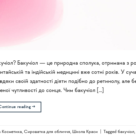
акучіол? Бакучіол — це природна сполука, отримана з р
 китайській та індійській медицині вже сотні років. У суч
вдяки своїй здатності діяти подібно до ретинолу, але б
ної чутливості до сонця. Чим бакучіол […]
Continue reading
→
а Косметика
,
Сироватка для обличчя
,
Школа Краси
|
Tagged
бакучіол