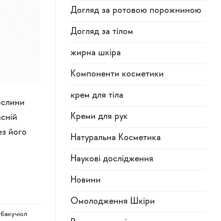
Догляд за ротовою порожниною
Догляд за тілом
жирна шкіра
Компоненти косметики
крем для тіла
ослини
Креми для рук
асній
ез його
Натуральна Косметика
Наукові дослідження
Новини
Омолодження Шкіри
,
бакучіол