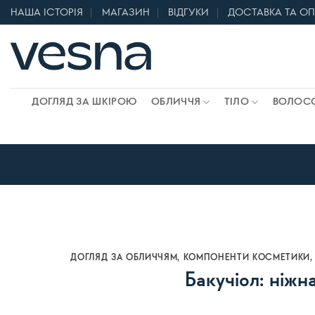
Skip
НАША ІСТОРІЯ
МАГАЗИН
ВІДГУКИ
ДОСТАВКА ТА О
to
content
ДОГЛЯД ЗА ШКІРОЮ
ОБЛИЧЧЯ
ТІЛО
ВОЛОС
ДОГЛЯД ЗА ОБЛИЧЧЯМ
,
КОМПОНЕНТИ КОСМЕТИКИ
Бакучіол: ніжн