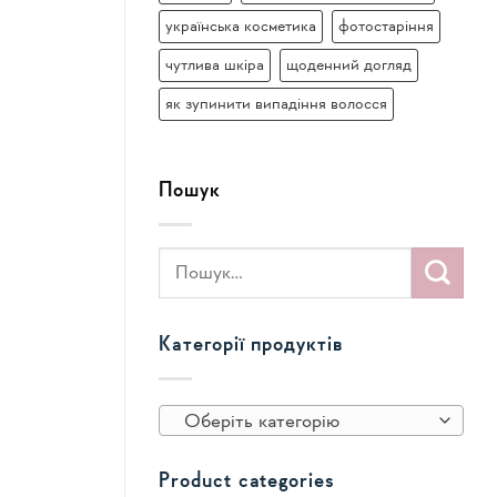
українська косметика
фотостаріння
чутлива шкіра
щоденний догляд
як зупинити випадіння волосся
Пошук
Категорії продуктів
Оберіть категорію
Product categories