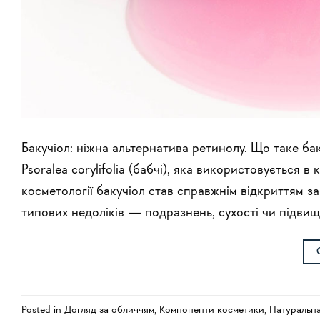
Бакучіол: ніжна альтернатива ретинолу. Що таке б
Psoralea corylifolia (бабчі), яка використовується в
косметології бакучіол став справжнім відкриттям за
типових недоліків — подразнень, сухості чи підвище
Posted in
Догляд за обличчям
,
Компоненти косметики
,
Натуральн