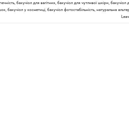
печність
,
бакучіол для вагітних
,
бакучіол для чутливої шкіри
,
бакучіол 
шок
,
бакучіол у косметиці
,
бакучіол фотостабільність
,
натуральна альте
Lea