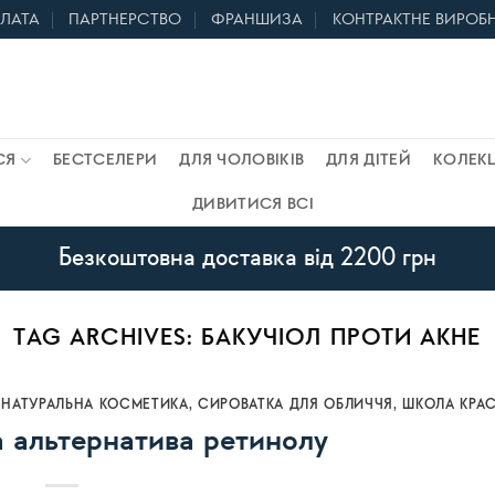
ПЛАТА
ПАРТНЕРСТВО
ФРАНШИЗА
КОНТРАКТНЕ ВИРОБ
СЯ
БЕСТСЕЛЕРИ
ДЛЯ ЧОЛОВІКІВ
ДЛЯ ДІТЕЙ
КОЛЕКЦ
ДИВИТИСЯ ВСІ
Безкоштовна доставка від 2200 грн
TAG ARCHIVES:
БАКУЧІОЛ ПРОТИ АКНЕ
,
НАТУРАЛЬНА КОСМЕТИКА
,
СИРОВАТКА ДЛЯ ОБЛИЧЧЯ
,
ШКОЛА КРА
а альтернатива ретинолу