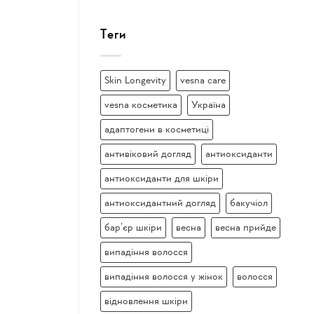
Теги
Skin Longevity
vesna care
vesna косметика
Україна
адаптогени в косметиці
антивіковий догляд
антиоксиданти
антиоксиданти для шкіри
антиоксидантний догляд
бакучіол
бар’єр шкіри
весна
весна прийде
випадіння волосся
випадіння волосся у жінок
волосся
відновлення шкіри