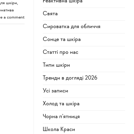
Реактивна шкіра
для шкіри
,
рнатива
Свята
ve a comment
Сироватка для обличчя
Сонце та шкіра
Статті про нас
Типи шкіри
Тренди в догляді 2026
Усi записи
Холод та шкіра
Чорна п'ятниця
Школа Краси