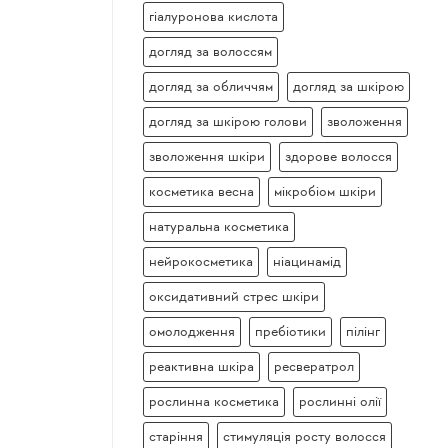
гіалуронова кислота
догляд за волоссям
догляд за обличчям
догляд за шкірою
догляд за шкірою голови
зволоження
зволоження шкіри
здорове волосся
косметика весна
мікробіом шкіри
натуральна косметика
нейрокосметика
ніацинамід
оксидативний стрес шкіри
омолодження
пребіотики
пілінг
реактивна шкіра
ресвератрол
рослинна косметика
рослинні олії
старіння
стимуляція росту волосся