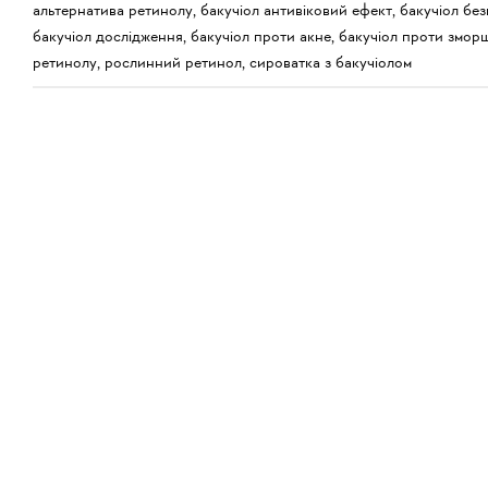
альтернатива ретинолу
,
бакучіол антивіковий ефект
,
бакучіол без
бакучіол дослідження
,
бакучіол проти акне
,
бакучіол проти змор
ретинолу
,
рослинний ретинол
,
сироватка з бакучіолом