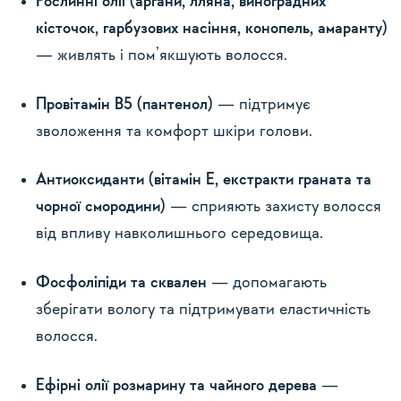
Рослинні олії (аргани, лляна, виноградних
кісточок, гарбузових насіння, конопель, амаранту)
— живлять і пом’якшують волосся.
Провітамін В5 (пантенол)
— підтримує
зволоження та комфорт шкіри голови.
Антиоксиданти (вітамін Е, екстракти граната та
чорної смородини)
— сприяють захисту волосся
від впливу навколишнього середовища.
Фосфоліпіди та сквален
— допомагають
зберігати вологу та підтримувати еластичність
волосся.
Ефірні олії розмарину та чайного дерева
—