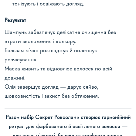
тонізують і освіжають догляд.
Результат
Шампунь забезпечує делікатне очищення без
втрати зволоження і кольору.
Бальзам м’яко розгладжує й полегшує
розчісування.
Маска живить та відновлює волосся по всій
довжині.
Олія завершує догляд — дарує сяйво,
шовковистість і захист без обтяження.
Разом набір Секрет Роксолани створює гармонійний
ритуал для фарбованого й освітленого волосся —
для сили, м’якості, блиску та комфорту щодня.