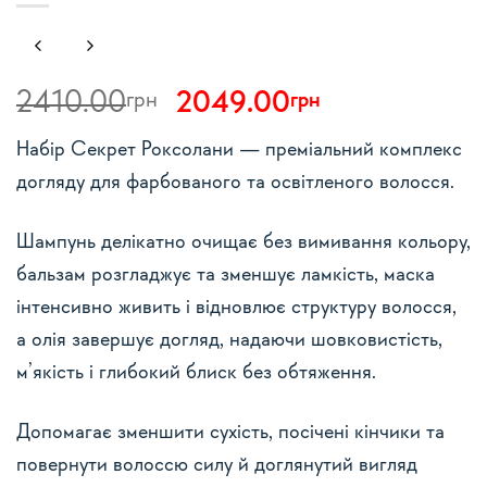
Оригінальна
Поточна
2410.00
2049.00
грн
грн
ціна:
ціна:
Набір Секрет Роксолани — преміальний комплекс
2410.00грн.
2049.00грн.
догляду для фарбованого та освітленого волосся.
Шампунь делікатно очищає без вимивання кольору,
бальзам розгладжує та зменшує ламкість, маска
інтенсивно живить і відновлює структуру волосся,
а олія завершує догляд, надаючи шовковистість,
м’якість і глибокий блиск без обтяження.
Допомагає зменшити сухість, посічені кінчики та
повернути волоссю силу й доглянутий вигляд