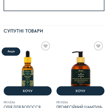
Alternative:
СУПУТНІ ТОВАРИ
Акція
В
В
список
список
бажань
бажань
ХОЧУ
ХОЧУ
PRIVERA
PRIVERA
ОЛІЯ ДЛЯ ВОЛОССЯ
ПРОФЕСІЙНИЙ ШАМПУНЬ