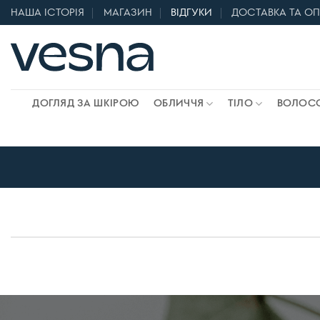
Skip
НАША ІСТОРІЯ
МАГАЗИН
ВІДГУКИ
ДОСТАВКА ТА О
to
content
ДОГЛЯД ЗА ШКІРОЮ
ОБЛИЧЧЯ
ТІЛО
ВОЛОС