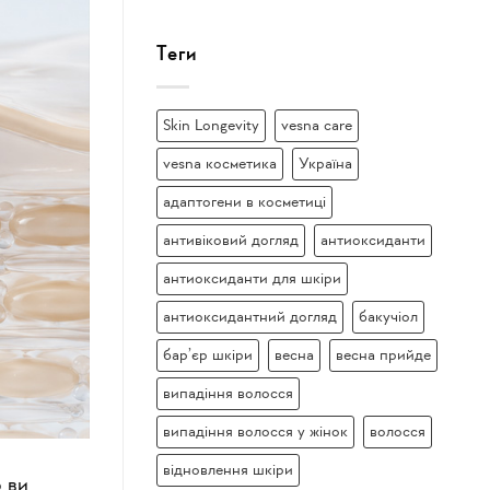
Теги
Skin Longevity
vesna care
vesna косметика
Україна
адаптогени в косметиці
антивіковий догляд
антиоксиданти
антиоксиданти для шкіри
антиоксидантний догляд
бакучіол
бар’єр шкіри
весна
весна прийде
випадіння волосся
випадіння волосся у жінок
волосся
відновлення шкіри
о ви