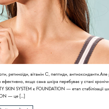
оти, ретиноїди, вітамін C, пептиди, антиоксиданти.Але 
 ефективно, якщо сама шкіра перебуває у стані хроніч
ITY SKIN SYSTEM є FOUNDATION — етап стабілізації ш
ON — це […]