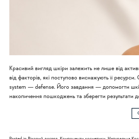
Красивий вигляд шкіри залежить не лише від актив
від факторів, які поступово виснажують її ресурси.
system — defense. Його завдання — допомогти шкір
накопичення пошкоджень та зберегти результати до
Posted in
Віковий догляд
,
Компоненти косметики
,
Натуральна Кос