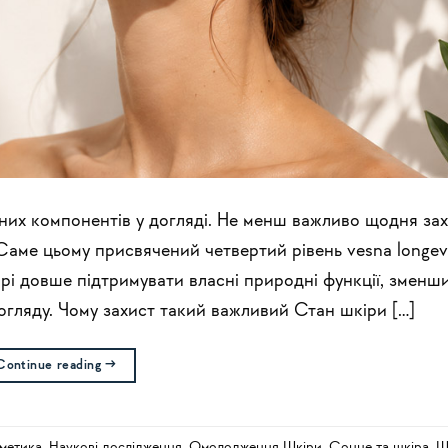
них компонентів у догляді. Не менш важливо щодня зах
 Саме цьому присвячений четвертий рівень vesna longevi
і довше підтримувати власні природні функції, зменш
гляду. Чому захист такий важливий Стан шкіри […]
Continue reading
→
метика
,
Наукові дослідження
,
Омолодження Шкіри
,
Сонце та шкіра
,
Ш