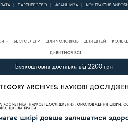
ПЛАТА
ПАРТНЕРСТВО
ФРАНШИЗА
КОНТРАКТНЕ ВИРОБ
СЯ
БЕСТСЕЛЕРИ
ДЛЯ ЧОЛОВІКІВ
ДЛЯ ДІТЕЙ
КОЛЕКЦ
ДИВИТИСЯ ВСІ
Безкоштовна доставка від 2200 грн
TEGORY ARCHIVES:
НАУКОВІ ДОСЛІДЖЕ
А КОСМЕТИКА
,
НАУКОВІ ДОСЛІДЖЕННЯ
,
ОМОЛОДЖЕННЯ ШКІРИ
,
С
КІРА
,
ШКОЛА КРАСИ
магає шкірі довше залишатися здор