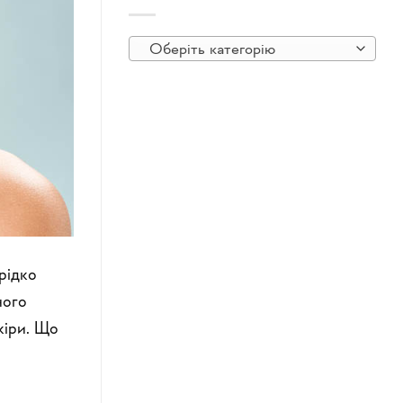
Оберіть категорію
рідко
ного
кіри. Що