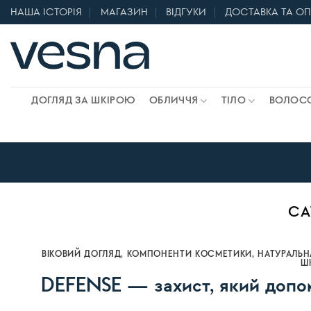
Skip
НАША ІСТОРІЯ
МАГАЗИН
ВІДГУКИ
ДОСТАВКА ТА О
to
content
ДОГЛЯД ЗА ШКІРОЮ
ОБЛИЧЧЯ
ТІЛО
ВОЛОС
CA
ВІКОВИЙ ДОГЛЯД
,
КОМПОНЕНТИ КОСМЕТИКИ
,
НАТУРАЛЬН
Ш
DEFENSE — захист, який допо