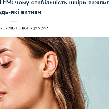
: чому стабільність шкіри важли
удь-які активи
BY
ЕКСПЕРТ З ДОГЛЯДУ VESNA