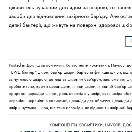
цікавитесь сучасним доглядом за шкірою, то напевно
засоби для відновлення шкірного бар’єру. Але оста
деякі бактерії, що живуть на поверхні здорової шкі
Posted in
Догляд за обличчям
,
Компоненти косметики
,
Наукові до
TEWL
,
бактерії шкіри
,
бар’єр шкіри
,
бар’єрна функція шкіри
,
відн
за чутливою шкірою
,
догляд за шкірним бар'єром
,
зволоження шк
пребіотиками
,
крем з церамідами
,
ліпіди шкіри
,
ліпідний бар’єр ш
природні цераміди шкіри.
,
роль церамідів у шкірі
,
суха шкіра обл
цераміди
,
цераміди в косметиці
,
цераміди для обличчя
,
цераміди 
шкіри
,
чутлива шкіра
,
що таке цераміди
,
як відновити шкірний ба
КОМПОНЕНТИ КОСМЕТИКИ
,
НАУКОВІ ДО