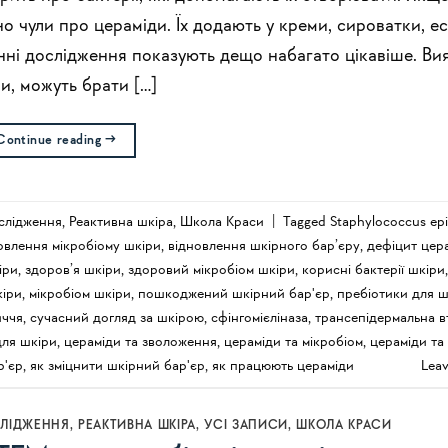
 чули про цераміди. Їх додають у креми, сироватки, ес
нні дослідження показують дещо набагато цікавіше. Ви
ри, можуть брати […]
Continue reading
→
слідження
,
Реактивна шкіра
,
Школа Краси
|
Tagged
Staphylococcus epi
овлення мікробіому шкіри
,
відновлення шкірного бар’єру
,
дефіцит цера
іри
,
здоров’я шкіри
,
здоровий мікробіом шкіри
,
корисні бактерії шкіри
кіри
,
мікробіом шкіри
,
пошкоджений шкірний бар'єр
,
пребіотики для ш
иччя
,
сучасний догляд за шкірою
,
сфінгомієліназа
,
трансепідермальна в
для шкіри
,
цераміди та зволоження
,
цераміди та мікробіом
,
цераміди та 
р'єр
,
як зміцнити шкірний бар'єр
,
як працюють цераміди
Lea
СЛІДЖЕННЯ
,
РЕАКТИВНА ШКІРА
,
УСI ЗАПИСИ
,
ШКОЛА КРАСИ