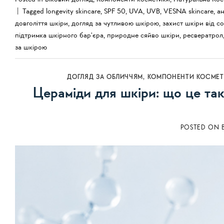
|
Tagged
longevity skincare
,
SPF 50
,
UVA
,
UVB
,
VESNA skincare
,
а
довголіття шкіри
,
догляд за чутливою шкірою
,
захист шкіри від с
підтримка шкірного бар'єра
,
природне сяйво шкіри
,
ресвератрол
за шкірою
ДОГЛЯД ЗА ОБЛИЧЧЯМ
,
КОМПОНЕНТИ КОСМЕТ
Цераміди для шкіри: що це так
POSTED ON