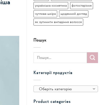
віша
українська косметика
фотостаріння
чутлива шкіра
щоденний догляд
як зупинити випадіння волосся
Пошук
Категорії продуктів
Оберіть категорію
Product categories