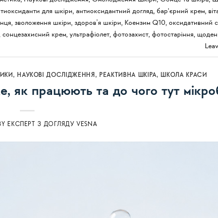
нтиоксиданти для шкіри
,
антиоксидантний догляд
,
бар'єрний крем
,
віт
онця
,
зволоження шкіри
,
здоров’я шкіри
,
Коензим Q10
,
оксидативний с
,
сонцезахисний крем
,
ультрафіолет
,
фотозахист
,
фотостаріння
,
щоден
Lea
ИКИ
,
НАУКОВІ ДОСЛІДЖЕННЯ
,
РЕАКТИВНА ШКІРА
,
ШКОЛА КРАСИ
е, як працюють та до чого тут мікро
BY
ЕКСПЕРТ З ДОГЛЯДУ VESNA