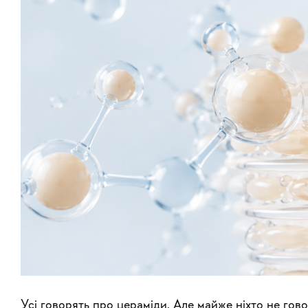
Усі говорять про цераміди. Але майже ніхто не гово