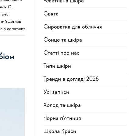
Реактивна шкіра
амін С
,
Свята
трес
,
ний догляд
Сироватка для обличчя
ve a comment
Сонце та шкіра
Статті про нас
біом
Типи шкіри
Тренди в догляді 2026
Усi записи
Холод та шкіра
Чорна п'ятниця
Школа Краси