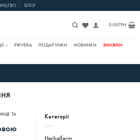
НИЦТВО
БЛОГ
Контакти та магазини
0.00
ГРН
ІЇ
PRIVERA
ПОДАРУНКИ
НОВИНКИ
ЗНИЖКИ
ННЯ
ОНЦЕ ТА
Категорії
овою
Herbalfarm