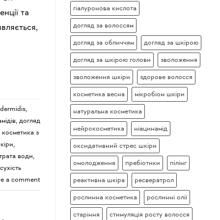
гіалуронова кислота
енції та
догляд за волоссям
являється,
догляд за обличчям
догляд за шкірою
догляд за шкірою голови
зволоження
зволоження шкіри
здорове волосся
косметика весна
мікробіом шкіри
dermidis
,
натуральна косметика
мідів
,
догляд
нейрокосметика
ніацинамід
,
косметика з
кіри
,
оксидативний стрес шкіри
трата води
,
омолодження
пребіотики
пілінг
сухість
ve a comment
реактивна шкіра
ресвератрол
рослинна косметика
рослинні олії
старіння
стимуляція росту волосся