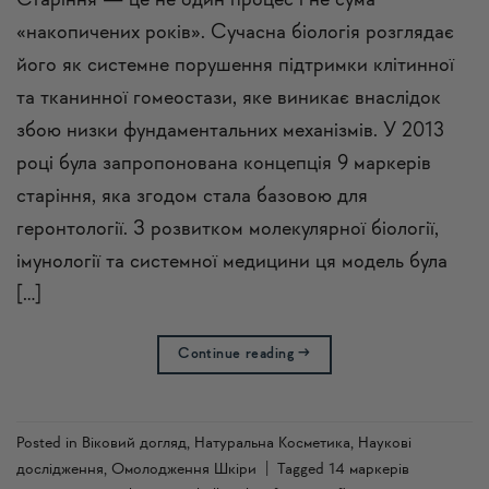
Старіння — це не один процес і не сума
«накопичених років». Сучасна біологія розглядає
його як системне порушення підтримки клітинної
та тканинної гомеостази, яке виникає внаслідок
збою низки фундаментальних механізмів. У 2013
році була запропонована концепція 9 маркерів
старіння, яка згодом стала базовою для
геронтології. З розвитком молекулярної біології,
імунології та системної медицини ця модель була
[…]
Continue reading
→
Posted in
Віковий догляд
,
Натуральна Косметика
,
Наукові
дослідження
,
Омолодження Шкіри
|
Tagged
14 маркерів