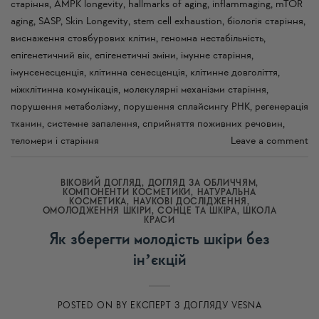
старіння
,
AMPK longevity
,
hallmarks of aging
,
inflammaging
,
mTOR
aging
,
SASP
,
Skin Longevity
,
stem cell exhaustion
,
біологія старіння
,
виснаження стовбурових клітин
,
геномна нестабільність
,
епігенетичний вік
,
епігенетичні зміни
,
імунне старіння
,
імунсенесценція
,
клітинна сенесценція
,
клітинне довголіття
,
міжклітинна комунікація
,
молекулярні механізми старіння
,
порушення метаболізму
,
порушення сплайсингу РНК
,
регенерація
тканин
,
системне запалення
,
сприйняття поживних речовин
,
теломери і старіння
Leave a comment
ВІКОВИЙ ДОГЛЯД
,
ДОГЛЯД ЗА ОБЛИЧЧЯМ
,
КОМПОНЕНТИ КОСМЕТИКИ
,
НАТУРАЛЬНА
КОСМЕТИКА
,
НАУКОВІ ДОСЛІДЖЕННЯ
,
ОМОЛОДЖЕННЯ ШКІРИ
,
СОНЦЕ ТА ШКІРА
,
ШКОЛА
КРАСИ
Як зберегти молодість шкіри без
інʼєкцій
POSTED ON
BY
ЕКСПЕРТ З ДОГЛЯДУ VESNA