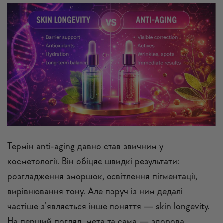
Термін anti-aging давно став звичним у
косметології. Він обіцяє швидкі результати:
розгладження зморшок, освітлення пігментації,
вирівнювання тону. Але поруч із ним дедалі
частіше з’являється інше поняття — skin longevity.
На перший погляд, мета та сама — здорова,