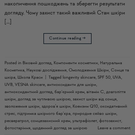
накопичення пошкоджень та зберегти результати
догляду. Чому захист такий важливий Стан шкіри
[…]
Continue reading
→
Posted in
Віковий догляд
,
Компоненти косметики
,
Натуральна
Косметика
,
Наукові дослідження
,
Омолодження Шкіри
,
Сонце та
шкіра
,
Школа Краси
|
Tagged
longevity skincare
,
SPF 50
,
UVA
,
UVB
,
VESNA skincare
,
антиоксиданти для шкіри
,
антиоксидантний догляд
,
бар'єрний крем
,
вітамін С
,
довголіття
шкіри
,
догляд за чутливою шкірою
,
захист шкіри від сонця
,
зволоження шкіри
,
здоров’я шкіри
,
Коензим Q10
,
оксидативний
стрес
,
підтримка шкірного бар'єра
,
природне сяйво шкіри
,
ресвератрол
,
сонцезахисний крем
,
ультрафіолет
,
фотозахист
,
фотостаріння
,
щоденний догляд за шкірою
Leave a comment