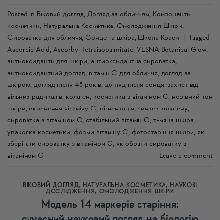
Posted in
Віковий догляд
,
Догляд за обличчям
,
Компоненти
косметики
,
Натуральна Косметика
,
Омолодження Шкіри
,
Сироватка для обличчя
,
Сонце та шкіра
,
Школа Краси
|
Tagged
Ascorbic Acid
,
Ascorbyl Tetraisopalmitate
,
VESNA Botanical Glow
,
антиоксиданти для шкіри
,
антиоксидантна сироватка
,
антиоксидантний догляд
,
вітамін С для обличчя
,
догляд за
шкірою
,
догляд після 45 років
,
догляд після сонця
,
захист від
вільних радикалів
,
колаген
,
косметика з вітаміном С
,
нерівний тон
шкіри
,
окиснення вітаміну С
,
пігментація
,
синтез колагену
,
сироватка з вітаміном С
,
стабільний вітамін С
,
тьмяна шкіра
,
упаковка косметики
,
форми вітаміну С
,
фотостаріння шкіри
,
як
зберігати сироватку з вітаміном С
,
як обрати сироватку з
вітаміном С
Leave a comment
ВІКОВИЙ ДОГЛЯД
,
НАТУРАЛЬНА КОСМЕТИКА
,
НАУКОВІ
ДОСЛІДЖЕННЯ
,
ОМОЛОДЖЕННЯ ШКІРИ
Модель 14 маркерів старіння:
сучасний науковий погляд на біологію