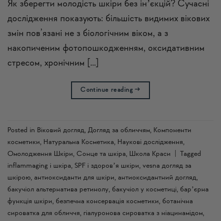
Як зберегти молодість шкіри без інʼєкцій? Сучасні
дослідження показують: більшість видимих вікових
змін пов’язані не з біологічним віком, а з
накопиченим фотопошкодженням, оксидативним
стресом, хронічним […]
Continue reading
→
Posted in
Віковий догляд
,
Догляд за обличчям
,
Компоненти
косметики
,
Натуральна Косметика
,
Наукові дослідження
,
Омолодження Шкіри
,
Сонце та шкіра
,
Школа Краси
|
Tagged
inflammaging і шкіра
,
SPF і здоровʼя шкіри
,
vesna догляд за
шкірою
,
антиоксиданти для шкіри
,
антиоксидантний догляд
,
бакучіол альтернатива ретинолу
,
бакучіол у косметиці
,
барʼєрна
функція шкіри
,
безпечна консервація косметики
,
ботанічна
сироватка для обличчя
,
гіалуронова сироватка з ніацинамідом
,