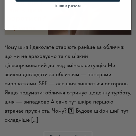
іншим разом
Чому шия і декольте старіють раніше за обличчя:
що ми не враховуємо та як м’який
цілеспрямований догляд змінює ситуацію Ми
звикли доглядати за обличчям — тонерами,
сироватками, SPF — але шия лишається осторонь.
Якщо подумати: обличчя отримує щоденну турботу,
шия — випадково.А саме тут шкіра першою
втрачає пружність. Чому? 1️⃣ Будова шкіри шиї: тут
складніше […]