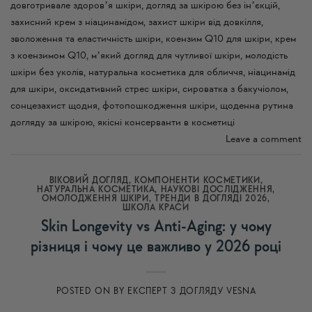
довготривале здоровʼя шкіри
,
догляд за шкірою без інʼєкцій
,
захисний крем з ніацинамідом
,
захист шкіри від довкілля
,
зволоження та еластичність шкіри
,
коензим Q10 для шкіри
,
крем
з коензимом Q10
,
мʼякий догляд для чутливої шкіри
,
молодість
шкіри без уколів
,
натуральна косметика для обличчя
,
ніацинамід
для шкіри
,
оксидативний стрес шкіри
,
сироватка з бакучіолом
,
сонцезахист щодня
,
фотопошкодження шкіри
,
щоденна рутина
догляду за шкірою
,
якісні консерванти в косметиці
Leave a comment
ВІКОВИЙ ДОГЛЯД
,
КОМПОНЕНТИ КОСМЕТИКИ
,
НАТУРАЛЬНА КОСМЕТИКА
,
НАУКОВІ ДОСЛІДЖЕННЯ
,
ОМОЛОДЖЕННЯ ШКІРИ
,
ТРЕНДИ В ДОГЛЯДІ 2026
,
ШКОЛА КРАСИ
Skin Longevity vs Anti-Aging: у чому
різниця і чому це важливо у 2026 році
POSTED ON
BY
ЕКСПЕРТ З ДОГЛЯДУ VESNA