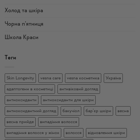
Холод та шкіра
Чорна п'ятниця
Школа Краси
Теги
Skin Longevity
vesna care
vesna косметика
Україна
адаптогени в косметиці
антивіковий догляд
антиоксиданти
антиоксиданти для шкіри
антиоксидантний догляд
бакучіол
бар’єр шкіри
весна
весна прийде
випадіння волосся
випадіння волосся у жінок
волосся
відновлення шкіри