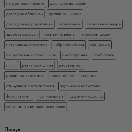
гіалуронова кислота
догляд за волоссям
догляд за обличчям
догляд за шкірою
догляд за шкірою голови
зволоження
зволоження шкіри
здорове волосся
косметика весна
мікробіом шкіри
натуральна косметика
нейрокосметика
ніацинамід
оксидативний стрес шкіри
омолодження
пребіотики
пілінг
реактивна шкіра
ресвератрол
рослинна косметика
рослинні олії
старіння
стимуляція росту волосся
українська косметика
фотостаріння
чутлива шкіра
щоденний догляд
як зупинити випадіння волосся
Пошук