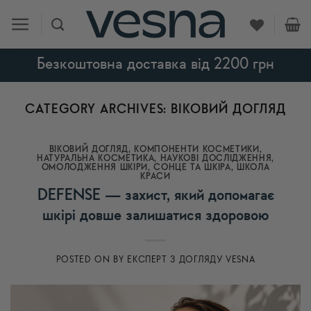
Skip
to
content
Безкоштовна доставка від 2200 грн
CATEGORY ARCHIVES:
ВІКОВИЙ ДОГЛЯД
ВІКОВИЙ ДОГЛЯД
,
КОМПОНЕНТИ КОСМЕТИКИ
,
НАТУРАЛЬНА КОСМЕТИКА
,
НАУКОВІ ДОСЛІДЖЕННЯ
,
ОМОЛОДЖЕННЯ ШКІРИ
,
СОНЦЕ ТА ШКІРА
,
ШКОЛА
КРАСИ
DEFENSE — захист, який допомагає
шкірі довше залишатися здоровою
POSTED ON
BY
ЕКСПЕРТ З ДОГЛЯДУ VESNA