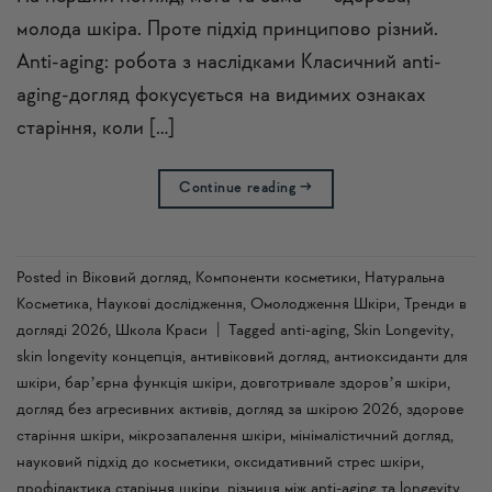
молода шкіра. Проте підхід принципово різний.
Anti-aging: робота з наслідками Класичний anti-
aging-догляд фокусується на видимих ознаках
старіння, коли […]
Continue reading
→
Posted in
Віковий догляд
,
Компоненти косметики
,
Натуральна
Косметика
,
Наукові дослідження
,
Омолодження Шкіри
,
Тренди в
догляді 2026
,
Школа Краси
|
Tagged
anti-aging
,
Skin Longevity
,
skin longevity концепція
,
антивіковий догляд
,
антиоксиданти для
шкіри
,
барʼєрна функція шкіри
,
довготривале здоровʼя шкіри
,
догляд без агресивних активів
,
догляд за шкірою 2026
,
здорове
старіння шкіри
,
мікрозапалення шкіри
,
мінімалістичний догляд
,
науковий підхід до косметики
,
оксидативний стрес шкіри
,
профілактика старіння шкіри
,
різниця між anti-aging та longevity
,