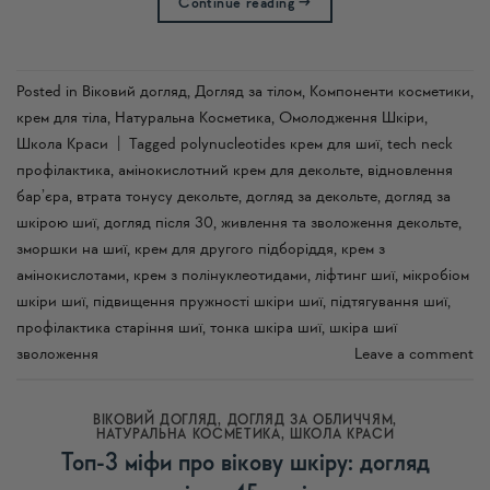
Continue reading
→
Posted in
Віковий догляд
,
Догляд за тілом
,
Компоненти косметики
,
крем для тіла
,
Натуральна Косметика
,
Омолодження Шкіри
,
Школа Краси
|
Tagged
polynucleotides крем для шиї
,
tech neck
профілактика
,
амінокислотний крем для декольте
,
відновлення
бар’єра
,
втрата тонусу декольте
,
догляд за декольте
,
догляд за
шкірою шиї
,
догляд після 30
,
живлення та зволоження декольте
,
зморшки на шиї
,
крем для другого підборіддя
,
крем з
амінокислотами
,
крем з полінуклеотидами
,
ліфтинг шиї
,
мікробіом
шкіри шиї
,
підвищення пружності шкіри шиї
,
підтягування шиї
,
профілактика старіння шиї
,
тонка шкіра шиї
,
шкіра шиї
зволоження
Leave a comment
ВІКОВИЙ ДОГЛЯД
,
ДОГЛЯД ЗА ОБЛИЧЧЯМ
,
НАТУРАЛЬНА КОСМЕТИКА
,
ШКОЛА КРАСИ
Топ-3 міфи про вікову шкіру: догляд