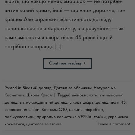
вірить, що «якщо немає зморшок — не потрібен
антивіковий крем», інші — що «чим дорожче, тим
краще».Але справжня ефективність догляду
починається не з маркетингу, а з розуміння — як
саме змінюється шкіра після 45 років і що їй
потрібно насправді. […]
Continue reading
→
Posted in
Віковий догляд
,
Догляд за обличчям
,
Натуральна
Косметика
,
Школа Краси
|
Tagged
амінокислоти
,
антивіковий
догляд
,
антиоксидантний догляд
,
вікова шкіра
,
догляд після 45
,
зволоження шкіри
,
Коензим Q10
,
малина
,
мікробіом
,
полінуклеотиди
,
природна косметика VESNA
,
тоніки
,
українська
косметика
,
центелла азіатська
Leave a comment