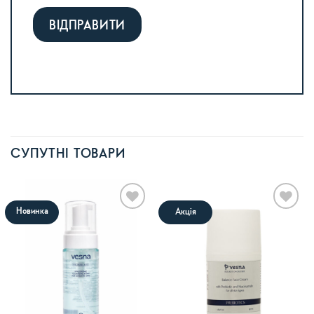
Alternative:
СУПУТНІ ТОВАРИ
Новинка
Акція
В
В
список
список
бажань
бажань