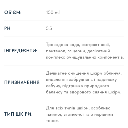
150 ml
ОБ'ЄМ:
5.5
PH
Трояндова вода, екстракт асаї,
пантенол, гліцерин, делікатний
ІНГРЕДІЄНТИ:
комплекс очищувальних компонентів.
Делікатне очищення шкіри обличчя,
видалення забруднень і надлишку
ПРИЗНАЧЕННЯ:
себуму, підтримка природного
балансу та здорового сяяння шкіри.
Для всіх типів шкіри, особливо
тьмяної, втомленої та з нерівним
ТИП ШКІРИ:
тоном.