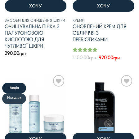
ХОЧУ
ХОЧУ
ЗАСОБИ ДЛЯ ОЧИЩЕННЯ ШКІРИ
КРЕМИ
ОЧИЩУВАЛЬНА ПІНКА З
ОНОВЛЕНИЙ КРЕМ ДЛЯ
ГІАЛУРОНОВОЮ
ОБЛИЧЧЯ З
КИСЛОТОЮ ДЛЯ
ПРЕБІОТИКАМИ
ЧУТЛИВОЇ ШКІРИ
290.00
грн
Оцінено в
Оригінальна
Поточна
1150.00
грн
920.00
грн
з 5
ціна:
ціна:
5
1150.00грн.
920.00гр
Акція
В
В
список
список
Новинка
бажань
бажань