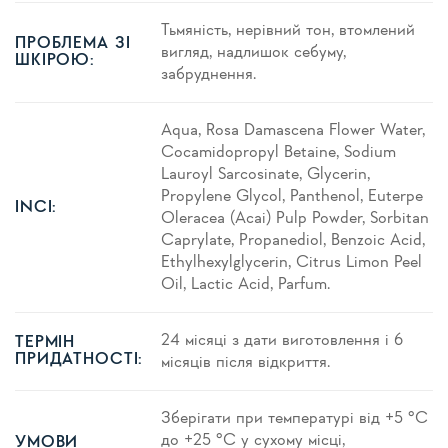
Тьмяність, нерівний тон, втомлений
ПРОБЛЕМА ЗІ
вигляд, надлишок себуму,
ШКІРОЮ:
забруднення.
Aqua, Rosa Damascena Flower Water,
Cocamidopropyl Betaine, Sodium
Lauroyl Sarcosinate, Glycerin,
Propylene Glycol, Panthenol, Euterpe
INCI:
Oleracea (Acai) Pulp Powder, Sorbitan
Caprylate, Propanediol, Benzoic Acid,
Ethylhexylglycerin, Citrus Limon Peel
Oil, Lactic Acid, Parfum.
24 місяці з дати виготовлення і 6
ТЕРМІН
ПРИДАТНОСТІ:
місяців після відкриття.
Зберігати при температурі від +5 °C
до +25 °C у сухому місці,
УМОВИ