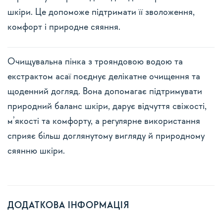
шкіри. Це допоможе підтримати її зволоження,
комфорт і природне сяяння.
Очищувальна пінка з трояндовою водою та
екстрактом асаї поєднує делікатне очищення та
Підпишіться на розсилку і
щоденний догляд. Вона допомагає підтримувати
отримайте 15% знижки на
природний баланс шкіри, дарує відчуття свіжості,
м’якості та комфорту, а регулярне використання
перше замовлення!
сприяє більш доглянутому вигляду й природному
Email
сяянню шкіри.
ПІДПИСАТИСЯ
іншим разом
ДОДАТКОВА ІНФОРМАЦІЯ