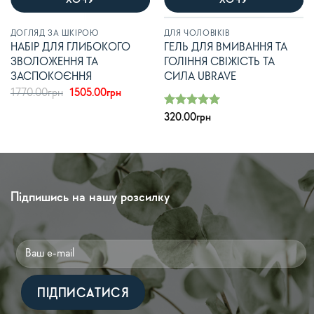
ХОЧУ
ХОЧУ
ДОГЛЯД ЗА ШКІРОЮ
ДЛЯ ЧОЛОВІКІВ
НАБІР ДЛЯ ГЛИБОКОГО
ГЕЛЬ ДЛЯ ВМИВАННЯ ТА
ЗВОЛОЖЕННЯ ТА
ГОЛІННЯ СВІЖІСТЬ ТА
ЗАСПОКОЄННЯ
СИЛА UBRAVE
Оригінальна
Поточна
1770.00
грн
1505.00
грн
ціна:
ціна:
1770.00грн.
1505.00грн.
Оцінено в
320.00
грн
з 5
5
Підпишись на нашу розсилку