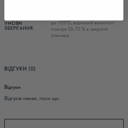
24 місяці з дати виготовлення.
ПРИДАТНОСТІ:
Зберігати при температурі від +5
до +25°C, відносній вологості
УМОВИ
ЗБЕРІГАННЯ:
повітря 55-70 % в закритій
упаковці.
ВІДГУКИ (0)
Відгуки
Відгуків немає, поки що.