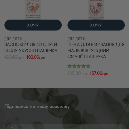
ХОЧУ
ХОЧУ
ДЛЯ ДІТЕЙ
ДЛЯ ДІТЕЙ
ЗАСПОКІЙЛИВИЙ СПРЕЙ
ПІНКА ДЛЯ ВМИВАННЯ ДЛЯ
ПІСЛЯ УКУСІВ ПТАШЕЧКА
МАЛЮКІВ “ЯГІДНИЙ
СМУЗІ” ПТАШЕЧКА
Оригінальна
Поточна
120.00
грн
102.00
грн
ціна:
ціна:
120.00грн.
102.00грн.
Оцінено в
Оригінальна
Поточна
185.00
грн
157.00
грн
з 5
ціна:
ціна:
5
185.00грн.
157.00грн.
Підпишись на нашу розсилку