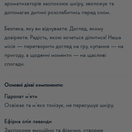
ароматизаторів заспокоює шкіру, зволожує та
допомагає дитині розслабитись перед сном.
Безпека, яку ви відчуваєте. Догляд, якому
довіряєте. Радість, якою хочеться ділитися! Наша
місія — перетворити догляд на гру, купання — на
пригоду, а щоденні моменти — на щасливі
спогади.
Основні дієві компоненти:
Гідролат м’яти
Освіжає та м’яко тонізує, не пересушує шкіру.
Ефірна олія лаванди
Заспокоює емоційно та фізично, створює