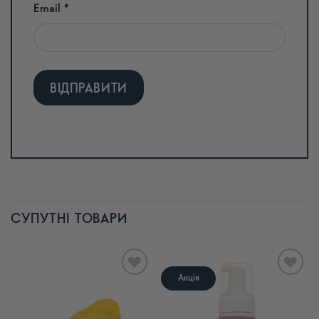
Email
*
Alternative:
СУПУТНІ ТОВАРИ
Акція
В
В
список
список
бажань
бажань