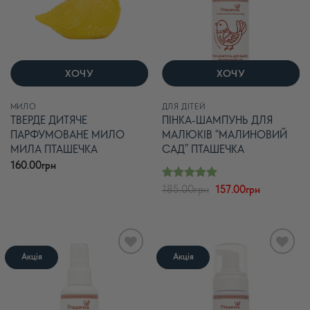
ХОЧУ
ХОЧУ
МИЛО
ДЛЯ ДІТЕЙ
ТВЕРДЕ ДИТЯЧЕ
ПІНКА-ШАМПУНЬ ДЛЯ
ПАРФУМОВАНЕ МИЛО
МАЛЮКІВ “МАЛИНОВИЙ
МИЛА ПТАШЕЧКА
САД” ПТАШЕЧКА
160.00
грн
Оцінено в
Оригінальна
Поточна
185.00
грн
157.00
грн
з 5
ціна:
ціна:
5
185.00грн.
157.00грн.
Акція
Акція
В
В
список
список
бажань
бажань