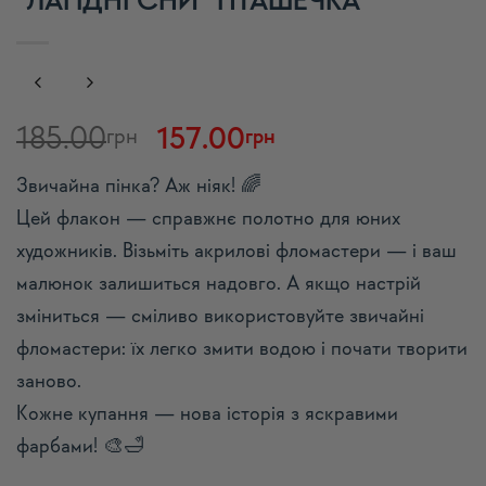
“ЛАГІДНІ СНИ” ПТАШЕЧКА
Оригінальна
Поточна
185.00
157.00
грн
грн
ціна:
ціна:
Звичайна пінка? Аж ніяк! 🌈
185.00грн.
157.00грн.
Цей флакон — справжнє полотно для юних
художників. Візьміть акрилові фломастери — і ваш
малюнок залишиться надовго. А якщо настрій
зміниться — сміливо використовуйте звичайні
фломастери: їх легко змити водою і почати творити
заново.
Кожне купання — нова історія з яскравими
фарбами! 🎨🛁