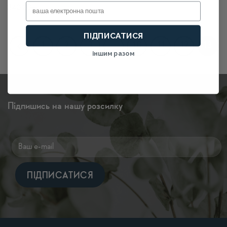
з 5
ціна:
ціна:
5
Email
340.00
грн
860.00грн.
817.00грн.
ПІДПИСАТИСЯ
1
2
3
…
10
11
12
13
іншим разом
Підпишись на нашу розсилку
Alternative: