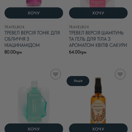
ХОЧУ
ХОЧУ
TRAVELBOX
TRAVELBOX
ТРЕВЕЛ ВЕРСІЯ ТОНІК ДЛЯ
ТРЕВЕЛ ВЕРСІЯ ШАМПУНЬ
ОБЛИЧЧЯ З
ТА ГЕЛЬ ДЛЯ ТІЛА З
НІАЦИНАМІДОМ
АРОМАТОМ КВІТІВ САКУРИ
80.00
грн
64.00
грн
Акція
В
В
список
список
бажань
бажань
ХОЧУ
ХОЧУ