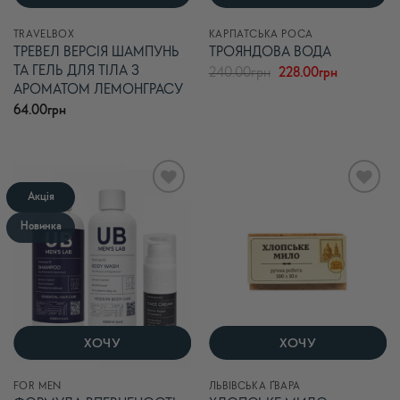
TRAVELBOX
КАРПАТСЬКА РОСА
ТРЕВЕЛ ВЕРСІЯ ШАМПУНЬ
ТРОЯНДОВА ВОДА
ТА ГЕЛЬ ДЛЯ ТІЛА З
Оригінальна
Поточна
240.00
грн
228.00
грн
ціна:
ціна:
АРОМАТОМ ЛЕМОНГРАСУ
240.00грн.
228.00грн.
64.00
грн
Акція
В
В
список
список
Новинка
бажань
бажань
ХОЧУ
ХОЧУ
FOR MEN
ЛЬВІВСЬКА ҐВАРА