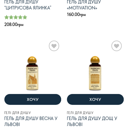
ГЕЛЬ ДЛЯ ДУШУ
ГЕЛЬ ДЛЯ ДУШУ
“ЦИТРУСОВА ЯЛИНКА”
«MOTIVATION»
160.00
грн
Оцінено в
208.00
грн
з 5
5
В
В
список
список
бажань
бажань
ХОЧУ
ХОЧУ
ГЕЛІ ДЛЯ ДУШУ
ГЕЛІ ДЛЯ ДУШУ
ГЕЛЬ ДЛЯ ДУШУ ВЕСНА У
ГЕЛЬ ДЛЯ ДУШУ ДОЩ У
ЛЬВОВІ
ЛЬВОВІ