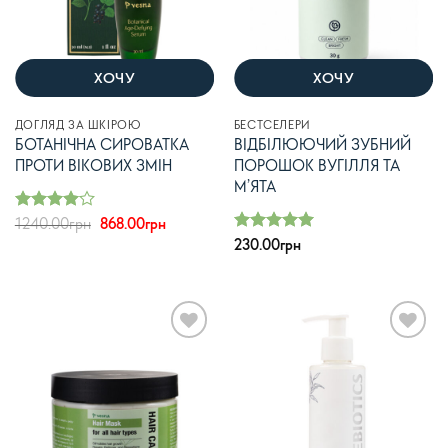
ХОЧУ
ХОЧУ
ДОГЛЯД ЗА ШКІРОЮ
БЕСТСЕЛЕРИ
БОТАНІЧНА СИРОВАТКА
ВІДБІЛЮЮЧИЙ ЗУБНИЙ
ПРОТИ ВІКОВИХ ЗМІН
ПОРОШОК ВУГІЛЛЯ ТА
М’ЯТА
Оцінено
Оригінальна
Поточна
1240.00
грн
868.00
грн
в
з 5
ціна:
ціна:
4
Оцінено в
230.00
грн
1240.00грн.
868.00грн.
з 5
5
В
В
список
список
бажань
бажань