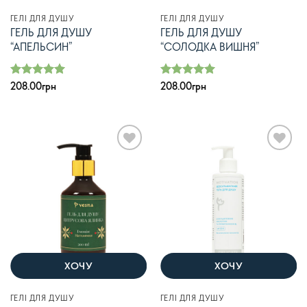
ГЕЛІ ДЛЯ ДУШУ
ГЕЛІ ДЛЯ ДУШУ
ГЕЛЬ ДЛЯ ДУШУ
ГЕЛЬ ДЛЯ ДУШУ
“АПЕЛЬСИН”
“СОЛОДКА ВИШНЯ”
Оцінено в
Оцінено в
208.00
грн
208.00
грн
з 5
з 5
5
5
В
В
список
список
бажань
бажань
ХОЧУ
ХОЧУ
ГЕЛІ ДЛЯ ДУШУ
ГЕЛІ ДЛЯ ДУШУ