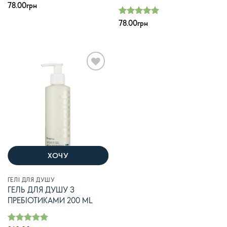
78.00
грн
Оцінено в
78.00
грн
з 5
5
В
список
бажань
ХОЧУ
ГЕЛІ ДЛЯ ДУШУ
ГЕЛЬ ДЛЯ ДУШУ З
ПРЕБІОТИКАМИ 200 ML