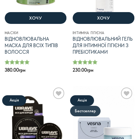
ХОЧУ
ХОЧУ
МАСКИ
ІНТИМНА ГІГІЄНА
ВІДНОВЛЮВАЛЬНА
ВІДНОВЛЮВАЛЬНИЙ ГЕЛЬ
МАСКА ДЛЯ ВСІХ ТИПІВ
ДЛЯ ІНТИМНОЇ ГІГІЄНИ З
ВОЛОССЯ
ПРЕБІОТИКАМИ
Оцінено в
Оцінено в
380.00
грн
230.00
грн
з 5
з 5
5
5
Акція
Акція
В
В
список
список
Бестселлер
бажань
бажань