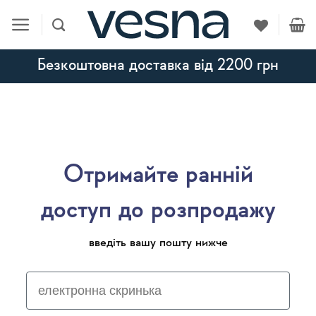
Skip
to
content
Безкоштовна доставка від 2200 грн
Отримайте ранній
доступ до розпродажу
введіть вашу пошту нижче
електронна скринька