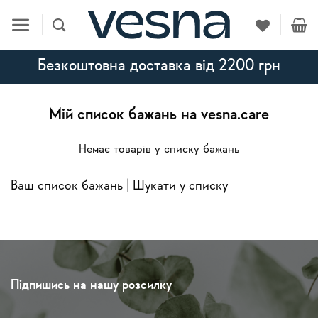
Skip
to
content
Безкоштовна доставка від 2200 грн
Мій список бажань на vesna.care
Немає товарів у списку бажань
Ваш список бажань
|
Шукати у списку
Підпишись на нашу розсилку